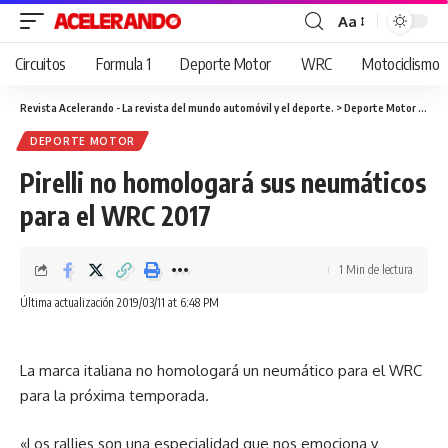
Aa
Cambiar
tamaño
Circuitos
Formula 1
Deporte Motor
WRC
Motociclismo
de
fuente
Revista Acelerando - La revista del mundo automóvil y el deporte.
>
Deporte Motor
>
Pire
DEPORTE MOTOR
Pirelli no homologará sus neumáticos
para el WRC 2017
1 Min de lectura
Última actualización 2019/03/11 at 6:48 PM
La marca italiana no homologará un neumático para el WRC
para la próxima temporada.
«Los rallies son una especialidad que nos emociona y