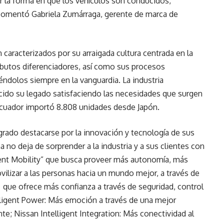
r la forma en que los vehículos son conducidos,
 comentó Gabriela Zumárraga, gerente de marca de
aracterizados por su arraigada cultura centrada en la
ributos diferenciadores, así como sus procesos
ndolos siempre en la vanguardia. La industria
cido su legado satisfaciendo las necesidades que surgen
Ecuador importó 8.808 unidades desde Japón.
ogrado destacarse por la innovación y tecnología de sus
a no deja de sorprender a la industria y a sus clientes con
gent Mobility” que busca proveer más autonomía, más
vilizar a las personas hacia un mundo mejor, a través de
g: que ofrece más confianza a través de seguridad, control
lligent Power: Más emoción a través de una mejor
te; Nissan Intelligent Integration: Más conectividad al