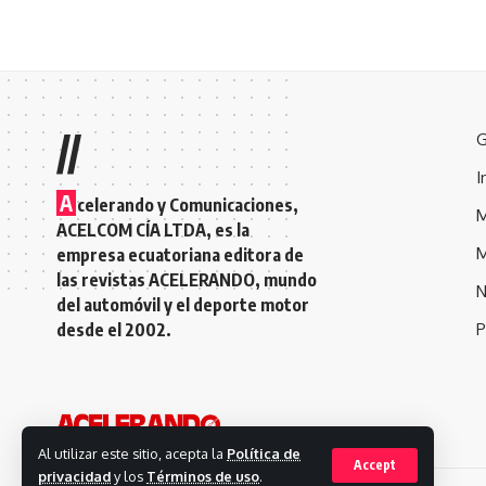
//
G
I
A
celerando y Comunicaciones,
M
ACELCOM CÍA LTDA, es la
M
empresa ecuatoriana editora de
las revistas ACELERANDO, mundo
N
del automóvil y el deporte motor
desde el 2002.
P
Al utilizar este sitio, acepta la
Política de
Accept
privacidad
y los
Términos de uso
.