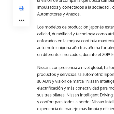
la visión de la compañía que busca cambia
impulsados y conectados a la sociedad”,
Automotores y Anexos.
Los modelos de producción japonés están c
calidad, durabilidad y tecnología como at
enfocados en la mejora continúa mantenié
automotriz nipona año tras año ha fortale
en diferentes mercados; durante el 2019 
Nissan, con presencia a nivel global, ha l
productos y servicios, la automotriz nipon
su ADN y visión de marca “Nissan Intelli
electrificación y más conectividad para mo
sus tres pilares: Nissan Intelligent Drivin
y confort para todos a bordo; Nissan Inte
experiencia de manejo más limpia y eficien