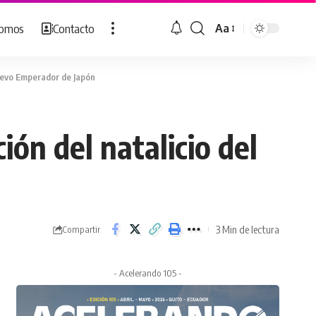
Somos
Contacto
Aa
Cambiar
tamaño
de
 nuevo Emperador de Japón
fuente
ión del natalicio del
3 Min de lectura
Compartir
- Acelerando 105 -