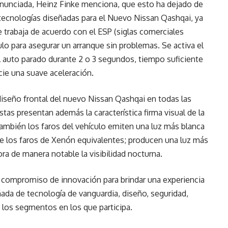
ronunciada, Heinz Finke menciona, que esto ha dejado de
 tecnologías diseñadas para el Nuevo Nissan Qashqai, ya
 trabaja de acuerdo con el ESP (siglas comerciales
ulo para asegurar un arranque sin problemas. Se activa el
l auto parado durante 2 o 3 segundos, tiempo suficiente
icie una suave aceleración.
 diseño frontal del nuevo Nissan Qashqai en todas las
tas presentan además la característica firma visual de la
También los faros del vehículo emiten una luz más blanca
los faros de Xenón equivalentes; producen una luz más
ora de manera notable la visibilidad nocturna.
 compromiso de innovación para brindar una experiencia
da de tecnología de vanguardia, diseño, seguridad,
 los segmentos en los que participa.