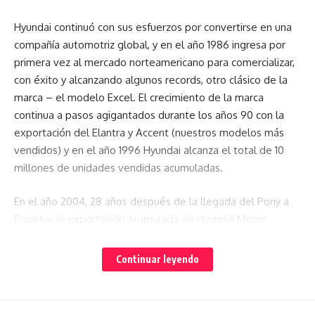
Hyundai continuó con sus esfuerzos por convertirse en una
compañía automotriz global, y en el año 1986 ingresa por
primera vez al mercado norteamericano para comercializar,
con éxito y alcanzando algunos records, otro clásico de la
marca – el modelo Excel. El crecimiento de la marca
continua a pasos agigantados durante los años 90 con la
exportación del Elantra y Accent (nuestros modelos más
vendidos) y en el año 1996 Hyundai alcanza el total de 10
millones de unidades vendidas acumuladas.
En el año 2004, 28 años después de la llegada del Pony a
Ecuador, la exportación acumulada de Hyundai Motor
Company supera los 10 millones de unidades. Ese mismo
año se sorprende al mundo con la introducción del Tucson,
Continuar leyendo
el SUV compacto más vendido. En su primer año, fue
reconocido por su calidad extraordinaria, siendo
seleccionado primero entre todos los nuevos modelos