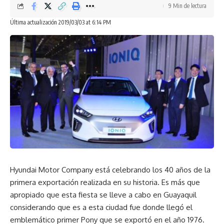
9 Min de lectura
Fuente: Hyundai Ecuador
Última actualización 2019/03/03 at 6:14 PM
Facebook
¿Qué opinas?
Love
Sad
Happy
Sleepy
0
0
0
0
Hyundai Motor Company está celebrando los 40 años de la
primera exportación realizada en su historia. Es más que
Dejar un comentario
apropiado que esta fiesta se lleve a cabo en Guayaquil
considerando que es a esta ciudad fue donde llegó el
emblemático primer Pony que se exportó en el año 1976.