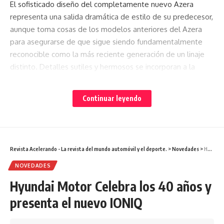
El sofisticado diseño del completamente nuevo Azera
representa una salida dramática de estilo de su predecesor,
aunque toma cosas de los modelos anteriores del Azera
para asegurarse de que sigue siendo fundamentalmente
reconocible como la más reciente generación de un linaje
distinto. Detalles sutiles y hermosos se incorporan a la
perfección y en armonía al cuerpo que exhibe líneas
enérgicas y proporciones exquisitamente equilibradas.
Continuar leyendo
Concebido para que su movimiento apasionado parezca una
coreografía y para transmitir sensualidad y una expresión
dramática, el nuevo Azera es la punta de lanza de una
Revista Acelerando - La revista del mundo automóvil y el deporte.
>
Novedades
>
Hyundai Motor Celebra los 40 años y presenta el nuevo IONIQ
nueva era para el diseño de Hyundai Motor. La nueva
‘parrilla en cascada’ representa sólo una de las muchas
NOVEDADES
nuevas características Premium del estilo.
Hyundai Motor Celebra los 40 años y
presenta el nuevo IONIQ
El nuevo Azera estará disponible para la compra en Hyundai
Motor en Corea a partir del próximo mes.