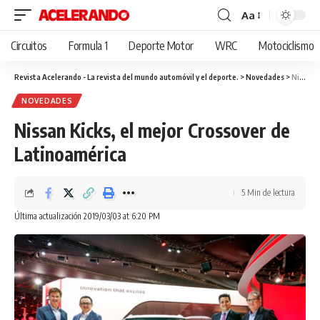
Aa
Cambiar
tamaño
Circuitos
Formula 1
Deporte Motor
WRC
Motociclismo
de
fuente
Revista Acelerando - La revista del mundo automóvil y el deporte.
>
Novedades
>
Nissan Kicks, el mejor Crossover de Latinoamérica
NOVEDADES
Nissan Kicks, el mejor Crossover de
Latinoamérica
5 Min de lectura
Última actualización 2019/03/03 at 6:20 PM