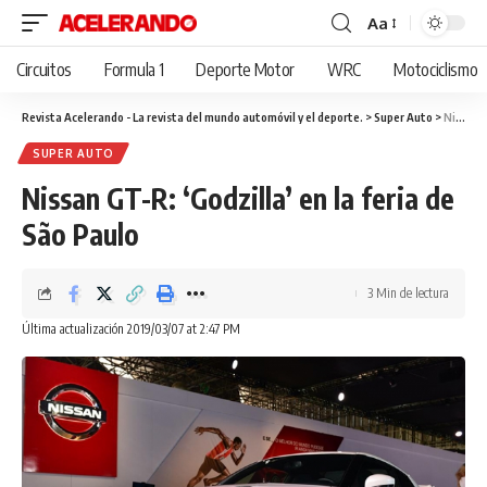
Aa
Cambiar
tamaño
Circuitos
Formula 1
Deporte Motor
WRC
Motociclismo
de
fuente
Revista Acelerando - La revista del mundo automóvil y el deporte.
>
Super Auto
>
Nissan GT-R: ‘Godzilla’ en la feria de São Paulo
SUPER AUTO
Nissan GT-R: ‘Godzilla’ en la feria de
São Paulo
3 Min de lectura
Última actualización 2019/03/07 at 2:47 PM