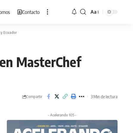
Somos
Contacto
Aa
Cambiar
tamaño
de
ty Ecuador
fuente
a en MasterChef
3 Min de lectura
Compartir
- Acelerando 105 -