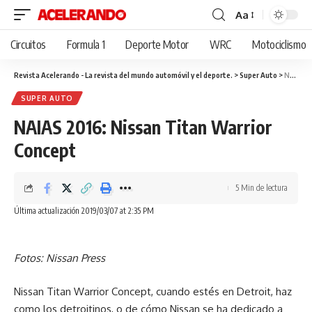
Aa
Cambiar
tamaño
Circuitos
Formula 1
Deporte Motor
WRC
Motociclismo
de
fuente
Revista Acelerando - La revista del mundo automóvil y el deporte.
>
Super Auto
>
NAIAS 2016: Nissan Titan Warrior Concept
SUPER AUTO
NAIAS 2016: Nissan Titan Warrior
Concept
5 Min de lectura
Última actualización 2019/03/07 at 2:35 PM
Fotos: Nissan Press
Nissan Titan Warrior Concept, cuando estés en Detroit, haz
como los detroitinos, o de cómo Nissan se ha dedicado a