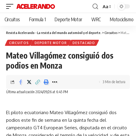
Aa
Cambiar
tamaño
Circuitos
Formula 1
Deporte Motor
WRC
Motociclismo
de
fuente
Revista Acelerando - La revista del mundo automóvil y el deporte.
>
Circuitos
>
Mateo Villagómez consiguió dos podios en Monza
CIRCUITOS
DEPORTE MOTOR
DESTACADO
Mateo Villagómez consiguió dos
podios en Monza
3 Min de lectura
Última actualización 2024/09/26 at 6:45 PM
El piloto ecuatoriano Mateo Villagómez consiguió dos
podios este fin de semana en la quinta fecha del
campeonato GT4 European Series, disputada en el circuito
de Monza, considerado el templo de la velocidad, y de esta