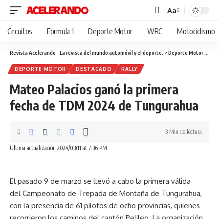
Aa
Cambiar
tamaño
Circuitos
Formula 1
Deporte Motor
WRC
Motociclismo
de
fuente
Revista Acelerando - La revista del mundo automóvil y el deporte.
>
Deporte Motor
>
Mate
DEPORTE MOTOR
DESTACADO
RALLY
Mateo Palacios ganó la primera
fecha de TDM 2024 de Tungurahua
3 Min de lectura
Última actualización 2024/03/11 at 7:36 PM
El pasado 9 de marzo se llevó a cabo la primera válida
del Campeonato de Trepada de Montaña de Tungurahua,
con la presencia de 61 pilotos de ocho provincias, quienes
recorrieron los caminos del cantón Pelileo. La organización