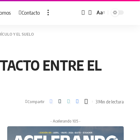
Somos
Contacto
Aa
Cambiar
tamaño
de
ÍCULO Y EL SUELO
fuente
NTACTO ENTRE EL
3 Min de lectura
Compartir
- Acelerando 105 -