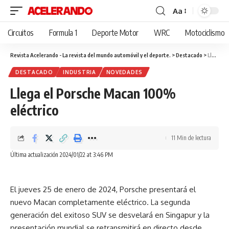
Aa
Cambiar
tamaño
Circuitos
Formula 1
Deporte Motor
WRC
Motociclismo
de
fuente
Revista Acelerando - La revista del mundo automóvil y el deporte.
>
Destacado
>
Llega el Porsche Macan 100% eléctrico
DESTACADO
INDUSTRIA
NOVEDADES
Llega el Porsche Macan 100%
eléctrico
11 Min de lectura
Última actualización 2024/01/22 at 3:46 PM
El jueves 25 de enero de 2024, Porsche presentará el
nuevo Macan completamente eléctrico. La segunda
generación del exitoso SUV se desvelará en Singapur y la
presentación mundial se retransmitirá en directo desde