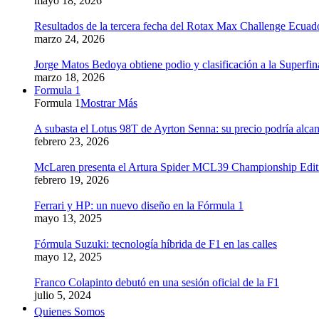
mayo 18, 2026
Resultados de la tercera fecha del Rotax Max Challenge Ecuad
marzo 24, 2026
Jorge Matos Bedoya obtiene podio y clasificación a la Superfi
marzo 18, 2026
Formula 1
Formula 1
Mostrar Más
A subasta el Lotus 98T de Ayrton Senna: su precio podría alcan
febrero 23, 2026
McLaren presenta el Artura Spider MCL39 Championship Edition
febrero 19, 2026
Ferrari y HP: un nuevo diseño en la Fórmula 1
mayo 13, 2025
Fórmula Suzuki: tecnología híbrida de F1 en las calles
mayo 12, 2025
Franco Colapinto debutó en una sesión oficial de la F1
julio 5, 2024
Quienes Somos