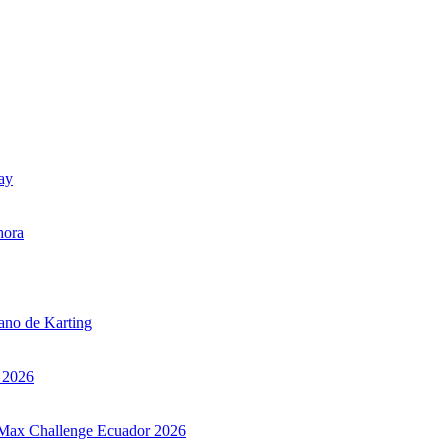
uay
hora
iano de Karting
r 2026
ax Max Challenge Ecuador 2026