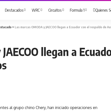
Destacados
WRC
Circuitos
Formula 1
Quienes 
stacado
>
Las marcas OMODA y JAECOO llegan a Ecuador con el respaldo de A
AECOO llegan a Ecuador
os
es al grupo chino Chery, han iniciado operaciones en