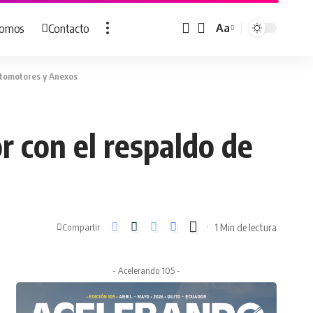
Somos
Contacto
Aa
Cambiar
tamaño
de
utomotores y Anexos
fuente
 con el respaldo de
1 Min de lectura
Compartir
- Acelerando 105 -