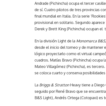
Andrade (Pichincha) ocupa el tercer casill
de sí. Cuatro pilotos de tres provincias co
final mundial en Italia. En la serie ‘Rookies
provisional en solitario. Segundo aparec
Derek y Brett King (Pichincha) ocupan el t
En la división Light de la
Monomarca B&S
desde el inicio del torneo y de mantener 
lógico proyectarlo como el virtual campeó
cuadros. Matías Bravo (Pichincha) ocupa 
Mateo Villagómez (Pichincha), es tercero.
se coloca cuarto y conserva posibilidade
La
Briggs & Stratton
Heavy tiene a Diego
seguido por René Bravo que se encuentra
B&S Light), Andrés Ortega (Cotopaxi) es t