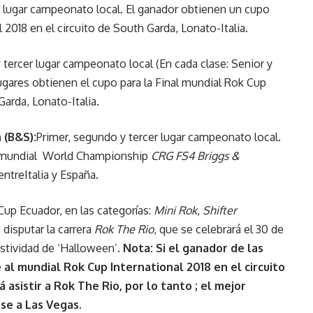
r lugar campeonato local. El ganador obtienen un cupo
 2018 en el circuito de South Garda, Lonato-Italia.
 tercer lugar campeonato local (En cada clase: Senior y
ugares obtienen el cupo para la Final mundial Rok Cup
Garda, Lonato-Italia.
 (B&S):
Primer, segundo y tercer lugar campeonato local.
al mundial World Championship
CRG FS4 Briggs &
entreItalia y España.
 Cup Ecuador, en las categorías:
Mini Rok
,
Shifter
disputar la carrera
Rok The Rio
, que se celebrará el 30 de
stividad de ‘Halloween’.
Nota: Si el ganador de las
al mundial Rok Cup International 2018 en el circuito
 asistir a Rok The Rio, por lo tanto ; el mejor
ase a Las Vegas.