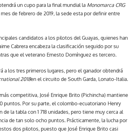
btendrá un cupo para la final mundial la
Monomarca CRG
 mes de febrero de 2019, la sede esta por definir entre
cipales candidatos a los pilotos del Guayas, quienes han
aime Cabrera encabeza la clasificación seguido por su
tras que el veterano Ernesto Domínguez es tercero.
á a los tres primeros lugares, pero el ganador obtendrá
rnational 2018
en el circuito de South Garda, Lonato-Italia.
a más competitiva, José Enrique Brito (Pichincha) mantiene
40 puntos. Por su parte, el colombo-ecuatoriano Henry
 de la tabla con 1 718 unidades, pero tiene muy cerca al
ncia de tan solo ocho puntos. Prácticamente, la lucha por
estos dos pilotos, puesto que José Enrique Brito casi