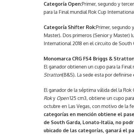
Categoría Open:
Primer, segundo y terce
para la Final mundial Rok Cup International
Categoría Shifter Rok:
Primer, segundo y
Master). Dos primeros (Senior y Master) l
International 2018 en el circuito de South 
Monomarca CRG FS4 Briggs & Stratton
El ganador obtienen un cupo para la Fin
Stratton
(B&S). La sede esta por definirse 
El ganador de la séptima válida del la Rok
Rok
y
Open
125 cm3, obtiene un cupo para 
octubre en Las Vegas, con motivo de la fe
categorías en mención obtiene el pase 
de South Garda, Lonato-Italia, no podrá
ubicado de las categorías, ganará el p