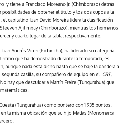
ero y tiene a Francisco Moreano Jr. (Chimborazo) detrás
n posibilidades de obtener el título y los dos cupos a la
’, el capitalino Juan David Moreira lidera la clasificación
e Steeven Ajitimbay (Chimborazo), mientras los hermanos
ercer y cuarto lugar de la tabla, respectivamente.
,
Juan Andrés Viteri (Pichincha), ha liderado su categoría
el ritmo que ha demostrado durante la temporada, es
n, aunque nada esta dicho hasta que se baje la bandera a
la segunda casilla, su compañero de equipo en el
CRT
,
 No hay que descuidar a Martín Freire (Tungurahua) que
s matemáticas.
 Cuesta (Tungurahua) como puntero con 1 935 puntos,
 en la misma ubicación que su hijo Matías (Monomarca
ercero.