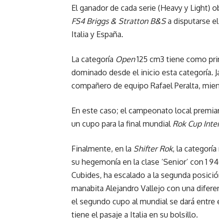
El ganador de cada serie (Heavy y Light) o
FS4 Briggs & Stratton B&S
a disputarse el
Italia y España.
La categoría
Open
125 cm3 tiene como prin
dominado desde el inicio esta categoría. J
compañero de equipo Rafael Peralta, mien
En este caso; el campeonato local premiar
un cupo para la final mundial
Rok Cup Inte
Finalmente, en la
Shifter Rok
, la categorí
su hegemonía en la clase ‘Senior’ con 1 9
Cubides, ha escalado a la segunda posición
manabita Alejandro Vallejo con una difere
el segundo cupo al mundial se dará entre 
tiene el pasaje a Italia en su bolsillo.