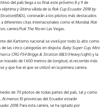
tivo del país llega a su final este próximo 8 y 9 de
séptima y última válida de la
Rok Cup Ecuador 2018 by
Stratton
(B&S), coronarán a los pilotos más destacados
 a diferentes citas internacionales como el Mundial
Rok
ton
, carrera R
ok The Rio
en Las Vegas.
nte del Kartismo nacional se vivirá por todo lo alto como
s de las cinco categorías en disputa:
Baby Super Cup, Mini
arca CRG FS4 Briggs & Stratton B&S
(Heavy/Light) y la
un trazado de 1 600 metros de longitud, el recorrido más
 y que fue el que se utilizó en la primera carrera.
medio de 70 pilotos de todas partes del país, tal y como
s. Al menos 10 provincias del Ecuador estarán
uador 2018.
Para esta carrera, se ha optado por