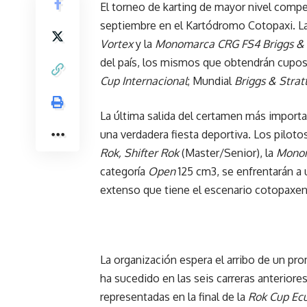
El torneo de karting de mayor nivel competi
septiembre en el Kartódromo Cotopaxi. La 
Vortex
y la
Monomarca CRG FS4 Briggs & 
del país, los mismos que obtendrán cupos
Cup Internacional
; Mundial
Briggs & Strat
La última salida del certamen más importa
una verdadera fiesta deportiva. Los piloto
Rok, Shifter Rok
(Master/Senior), la
Monom
categoría
Open
125 cm3, se enfrentarán a 
extenso que tiene el escenario cotopaxense
La organización espera el arribo de un pro
ha sucedido en las seis carreras anteriore
representadas en la final de la
Rok Cup Ec