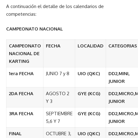
A continuación el detalle de los calendarios de
competencias:
CAMPEONATO NACIONAL
CAMPEONATO
FECHA
LOCALIDAD
CATEGORIAS
NACIONAL DE
KARTING
1era FECHA
JUNIO 7 y 8
UIO (QKC)
DD2,MINI,
JUNIOR
2DA FECHA
AGOSTO 2
GYE (KCG)
DD2,MICRO,M
Y 3
JUNIOR
3RA FECHA
SEPTIEMBRE
GYE (KCG)
DD2,MICRO,M
5,6 Y 7
JUNIOR
FINAL
OCTUBRE 3,
UIO (QKC)
DD2,MICRO,M