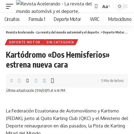
Aa
Cambiar
tamaño
Circuitos
Formula 1
Deporte Motor
WRC
Motociclismo
de
fuente
Revista Acelerando - La revista del mundo automóvil y el deporte.
>
Deporte Motor
>
Kart
DEPORTE MOTOR
SIN CATEGORÍA
Kartódromo «Dos Hemisferios»
estrena nueva cara
5 Min de lectura
Última actualización 2014/03/15 at 4:41 PM
La Federación Ecuatoriana de Automovilismo y Kartismo
(FEDAK), junto al Quito Karting Club (QKC) y el Ministerio del
Deporte reinauguraron en días pasados, la Pista de Karting
Mitad del Mundo.