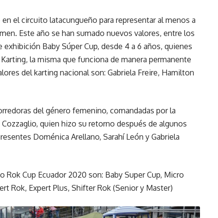
 en el circuito latacungueño para representar al menos a
ertamen. Este año se han sumado nuevos valores, entre los
de exhibición Baby Súper Cup, desde 4 a 6 años, quienes
e Karting, la misma que funciona de manera permanente
ores del karting nacional son: Gabriela Freire, Hamilton
corredoras del género femenino, comandadas por la
a Cozzaglio, quien hizo su retorno después de algunos
presentes Doménica Arellano, Sarahí León y Gabriela
to Rok Cup Ecuador 2020 son: Baby Super Cup, Micro
ert Rok, Expert Plus, Shifter Rok (Senior y Master)