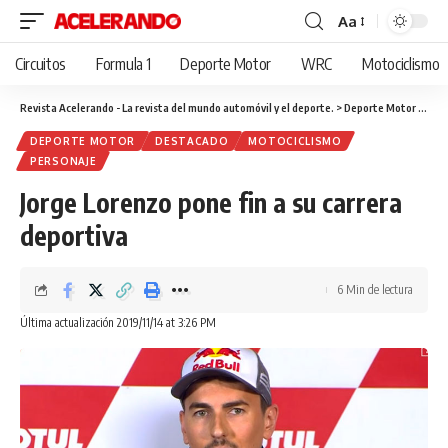
Aa
Cambiar
tamaño
Circuitos
Formula 1
Deporte Motor
WRC
Motociclismo
de
fuente
Revista Acelerando - La revista del mundo automóvil y el deporte.
>
Deporte Motor
>
Jorg
DEPORTE MOTOR
DESTACADO
MOTOCICLISMO
PERSONAJE
Jorge Lorenzo pone fin a su carrera
deportiva
6 Min de lectura
Última actualización 2019/11/14 at 3:26 PM