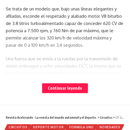
Se trata de un modelo que, bajo unas líneas elegantes y
afiladas, esconde el respetado y alabado motor V8 biturbo
de 3.8 litros turboalimentado capaz de conceder 620 CV de
potencia a 7.500 rpm, y 760 Nm de par máximo, que le
permite alcanzar los 320 km/h de velocidad máxima y
pasar de 0 a 100 km/h en 3,4 segundos.
Una fuerza que se envía a la ruedas por la transmisión de
doble embrague y ocho velocidades DCT, la misma que se
introdujo en el Ferrari SF90 Stradale, el primer cavallino de
producción híbrido enchufable, presentado a mediados de
este mismo año. En su caso, eso sí, la potencia se elevó
Continuar leyendo
hasta los 1.000 CV a la par que el tiempo de aceleración
desde parado hasta los 100 km/h menguó casi un segundo,
hasta los 2,5 segundos.
Revista Acelerando - La revista del mundo automóvil y el deporte.
>
Circuitos
>
GP de Brasil F1 2019: Horarios y Neumáticos
CIRCUITOS
DEPORTE MOTOR
FORMULA UNO
NOVEDADES