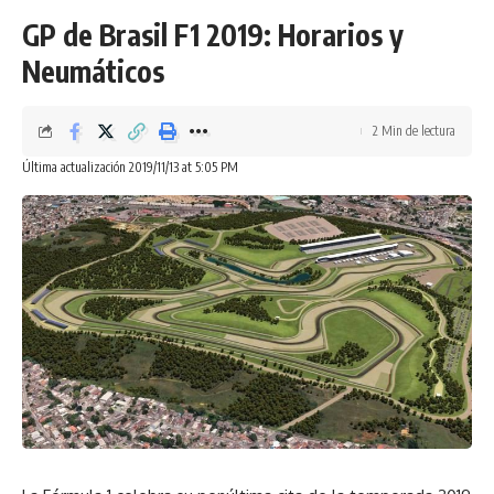
GP de Brasil F1 2019: Horarios y
Neumáticos
2 Min de lectura
Última actualización 2019/11/13 at 5:05 PM
El Ferrari Roma es otra oda por parte de los italianos al
glamuroso propulsor, si bien no ha sido la única agradable
sorpresa esta semana con una unidad V8, pues McLaren se
sumó a la fiesta revelando el Elva, un nuevo modelo con
815 CV, sin parabrisas y un precio de 1,7 millones de euros.
En cuanto al exterior del Ferrari Roma, presenta unas