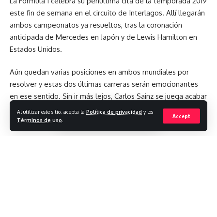
La
F
órmula 1 celebra su penúltima cita de la temporada 2019
dimensiones de 4,65 metros de largo, 1,97 m de ancho y 1,30
este fin de semana en el circuito de Interlagos. Allí llegarán
m de alto, con una distancia entre ejes de 2,67 metros (la
ambos campeonatos ya resueltos, tras la coronación
misma que el California T), y detiene la báscula en 1.472
anticipada de Mercedes en Japón y de Lewis Hamilton en
kilos de peso.
Estados Unidos.
Un modelo despreocupado y placentero
Aún quedan varias posiciones en ambos mundiales por
resolver y estas dos últimas carreras serán emocionantes
en ese sentido. Sin ir más lejos, Carlos Sainz se juega acabar
séptimo, ya que el sexto lugar de Albon parece
Al utilizar este sitio, acepta la
Política de privacidad
y los
Accept
inalcanzable salvo que su Red Bull tenga problemas.
Términos de uso
.
Con los contratos firmados por Albon en Red Bull y de Gasly
y Kvyat por Toro Rosso, ya quedan pocos asientos por
confirmar. Por otra parte, Leclerc va a cambiar el motor y
será penalizado dependiendo de lo que cambie en la
Unidad de Potencia.
Respecto a su diseño, el nuevo coupé 2+2 apuesta por unas
Neumáticos