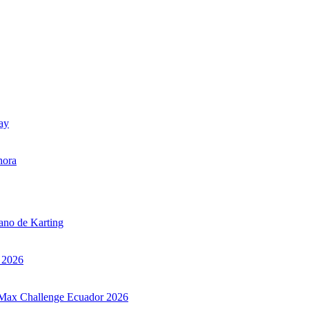
uay
hora
iano de Karting
r 2026
ax Max Challenge Ecuador 2026