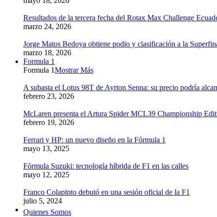
mayo 18, 2026
Resultados de la tercera fecha del Rotax Max Challenge Ecuad
marzo 24, 2026
Jorge Matos Bedoya obtiene podio y clasificación a la Superfi
marzo 18, 2026
Formula 1
Formula 1
Mostrar Más
A subasta el Lotus 98T de Ayrton Senna: su precio podría alcan
febrero 23, 2026
McLaren presenta el Artura Spider MCL39 Championship Edition
febrero 19, 2026
Ferrari y HP: un nuevo diseño en la Fórmula 1
mayo 13, 2025
Fórmula Suzuki: tecnología híbrida de F1 en las calles
mayo 12, 2025
Franco Colapinto debutó en una sesión oficial de la F1
julio 5, 2024
Quienes Somos