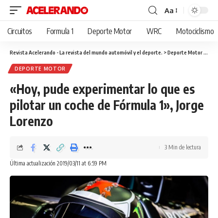
Aa
Cambiar
tamaño
Circuitos
Formula 1
Deporte Motor
WRC
Motociclismo
de
fuente
Revista Acelerando - La revista del mundo automóvil y el deporte.
>
Deporte Motor
>
«Hoy
DEPORTE MOTOR
«Hoy, pude experimentar lo que es
pilotar un coche de Fórmula 1», Jorge
Lorenzo
3 Min de lectura
Última actualización 2019/03/11 at 6:59 PM