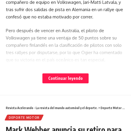
compañero de equipo en Volkswagen, Jari-Matti Latvala, y
tras sufrir dos salidas de pista en Alemania en un rallye que
confesó que no estaba motivado por correr.
Pero después de vencer en Australia, el piloto de
Volkswagen ya tiene una ventaja de 50 puntos sobre su
compañero finlandés en la clasificación de pilotos con solo
tres rallyes por disputarse, por lo que Ogier ha comentado
que su victoria en el país oceánico es tan especial.
“Ha estado muy bien. Jari-Matti tenía un ritmo muy fuerte y
Continuar leyendo
tuve que igualarlo. Hicimos lo que teníamos que hacer.
Estoy muy orgulloso de esta victoria, sobre todo después
de unas semanas difíciles”.
Revista Acelerando - La revista del mundo automóvil y el deporte.
>
Deporte Motor
>
Mark
“He estado trabajando en mi motivación, ya que no tenía
mucha. Ahora soy más ambicioso que en las últimas
DEPORTE MOTOR
semanas”, explicó Ogier.
Mark Webber anuncia su retiro para