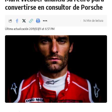
convertirse en consultor de Porsche
Fuente: wrc.com
14 Min de lectura
Facebook
Última actualización 2019/03/11 at 6:57 PM
¿Qué opinas?
Love
Sad
Happy
Sleepy
0
0
0
0
Dejar un comentario