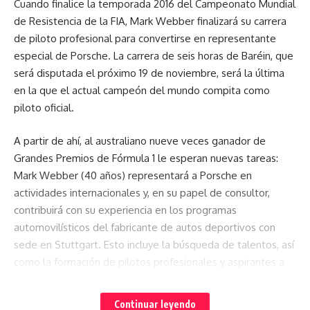
Cuando finalice la temporada 2016 del Campeonato Mundial
de Resistencia de la FIA, Mark Webber finalizará su carrera
de piloto profesional para convertirse en representante
especial de Porsche. La carrera de seis horas de Baréin, que
será disputada el próximo 19 de noviembre, será la última
en la que el actual campeón del mundo compita como
piloto oficial.
A partir de ahí, al australiano nueve veces ganador de
Grandes Premios de Fórmula 1 le esperan nuevas tareas:
Mark Webber (40 años) representará a Porsche en
actividades internacionales y, en su papel de consultor,
contribuirá con su experiencia en los programas
automovilísticos del fabricante de autos deportivos con
sede en Stuttgart. Esto incluye la búsqueda de talentos, así
como la formación de pilotos profesionales y aspirantes a
ello, además de al gran número de pilotos amateur que
corren con Porsche en todo el mundo. Junto a la leyenda de
Continuar leyendo