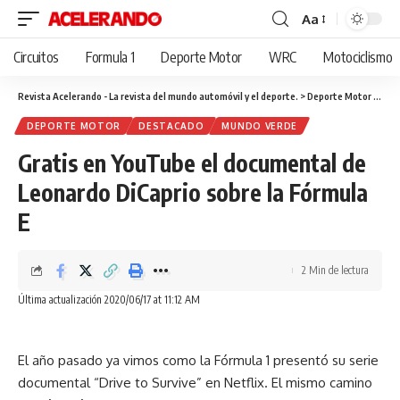
Aa
Cambiar
tamaño
Circuitos
Formula 1
Deporte Motor
WRC
Motociclismo
de
fuente
Revista Acelerando - La revista del mundo automóvil y el deporte.
>
Deporte Motor
>
Grat
DEPORTE MOTOR
DESTACADO
MUNDO VERDE
Gratis en YouTube el documental de
Leonardo DiCaprio sobre la Fórmula
E
2 Min de lectura
Última actualización 2020/06/17 at 11:12 AM
El año pasado ya vimos como la Fórmula 1 presentó su serie
documental “Drive to Survive” en Netflix. El mismo camino