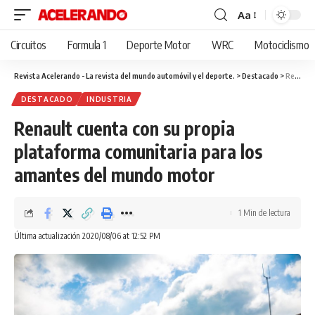
Aa
Cambiar
tamaño
Circuitos
Formula 1
Deporte Motor
WRC
Motociclismo
de
fuente
Revista Acelerando - La revista del mundo automóvil y el deporte.
>
Destacado
>
Renault cuenta con su propia plataforma comunitaria para los amantes del mundo motor
DESTACADO
INDUSTRIA
Renault cuenta con su propia
plataforma comunitaria para los
amantes del mundo motor
1 Min de lectura
Última actualización 2020/08/06 at 12:52 PM