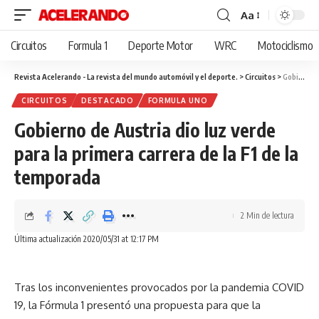
Aa
Cambiar
tamaño
Circuitos
Formula 1
Deporte Motor
WRC
Motociclismo
de
fuente
Revista Acelerando - La revista del mundo automóvil y el deporte.
>
Circuitos
>
Gobierno de Austria dio luz verde para la primera carrera de la F1 de la temporada
CIRCUITOS
DESTACADO
FORMULA UNO
Gobierno de Austria dio luz verde
para la primera carrera de la F1 de la
temporada
2 Min de lectura
Última actualización 2020/05/31 at 12:17 PM
Tras los inconvenientes provocados por la pandemia COVID
19, la Fórmula 1 presentó una propuesta para que la