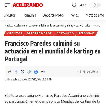
Aa
Cambiar
tamaño
Circuitos
Formula 1
Deporte Motor
WRC
Motociclismo
de
fuente
Revista Acelerando - La revista del mundo automóvil y el deporte.
>
Circuitos
>
Francisco Paredes culminó su actuación en el mundial de karting en Portugal
CIRCUITOS
DEPORTE MOTOR
DESTACADO
PERSONAJE
Francisco Paredes culminó su
actuación en el mundial de karting en
Portugal
3 Min de lectura
Última actualización 2024/10/16 at 3:09 PM
El piloto ecuatoriano Francisco Paredes Altamirano culminó
su participación en el Campeonato Mundial de Karting de la