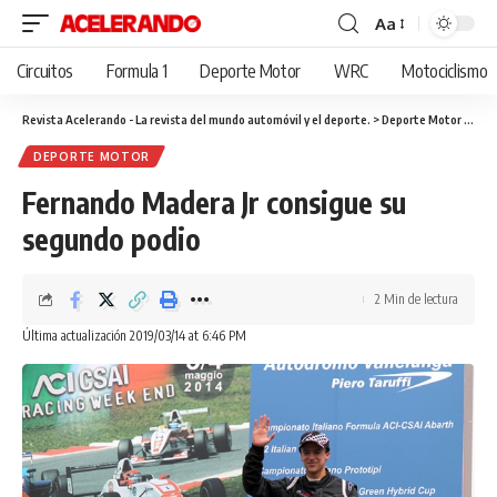
Aa
Cambiar
tamaño
Circuitos
Formula 1
Deporte Motor
WRC
Motociclismo
de
fuente
Revista Acelerando - La revista del mundo automóvil y el deporte.
>
Deporte Motor
>
Fern
DEPORTE MOTOR
Fernando Madera Jr consigue su
segundo podio
2 Min de lectura
Última actualización 2019/03/14 at 6:46 PM