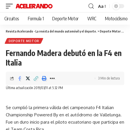
Aa
Cambiar
tamaño
Circuitos
Formula 1
Deporte Motor
WRC
Motociclismo
de
fuente
Revista Acelerando - La revista del mundo automóvil y el deporte.
>
Deporte Motor
>
Fern
DEPORTE MOTOR
Fernando Madera debutó en la F4 en
Italia
3 Min de lectura
Última actualización 2019/03/11 at 5:32 PM
Se cumplió la primera válida del campeonato F4 Italian
Championship Powered By en el autódromo de Vallelunga.
Fue un duro inicio para el piloto ecuatoriano que participa en
el Team Costa Rica.