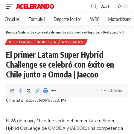
Aa
Cambiar
tamaño
Circuitos
Formula 1
Deporte Motor
WRC
Motociclismo
de
fuente
Revista Acelerando - La revista del mundo automóvil y el deporte.
>
Destacado
>
El primer Latam Super Hybrid Challenge se celebró con éxito en Chile junto a Omoda | Jaecoo
DESTACADO
INDUSTRIA
NOVEDADES
El primer Latam Super Hybrid
Challenge se celebró con éxito en
Chile junto a Omoda | Jaecoo
4 Min de lectura
Última actualización 2026/06/18 at 3:35 PM
El 26 de mayo, Chile fue sede del primer Latam Super
Hybrid Challenge de OMODA y JAECOO, una competencia