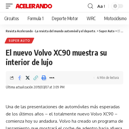
Aa
Cambiar
tamaño
Circuitos
Formula 1
Deporte Motor
WRC
Motociclismo
de
fuente
Revista Acelerando - La revista del mundo automóvil y el deporte.
>
Super Auto
>
El nuevo Volvo XC90 muestra su interior de lujo
SUPER AUTO
El nuevo Volvo XC90 muestra su
interior de lujo
4 Min de lectura
Última actualización 2019/03/07 at 3:09 PM
Una de las presentaciones de automóviles más esperadas
de los últimos años – el totalmente nuevo Volvo XC90 –
comienza hoy su andadura. Volvo ha creado un programa de
lanzamiento que mostrará el coche de adentro hacia afuera,