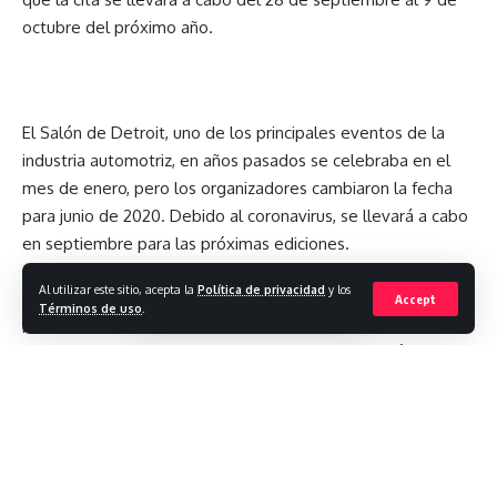
0
0
0
0
octubre del próximo año.
Dejar un comentario
El Salón de Detroit, uno de los principales eventos de la
industria automotriz, en años pasados se celebraba en el
mes de enero, pero los organizadores cambiaron la fecha
para junio de 2020. Debido al coronavirus, se llevará a cabo
en septiembre para las próximas ediciones.
Al utilizar este sitio, acepta la
Política de privacidad
y los
«Hemos hablado con muchos de nuestros socios, en
Accept
Términos de uso
.
particular los OEM, y están totalmente a bordo y
entusiasmados con el cambio de fecha», manifestó Rod
Alberts, director ejecutivo del NAIAS.
Sobre las principales novedades que acogerá el Salón de
Detroit 2021, Alberts manifestó: «Nuestra responsabilidad
como exhibición del automóvil es albergar un escenario