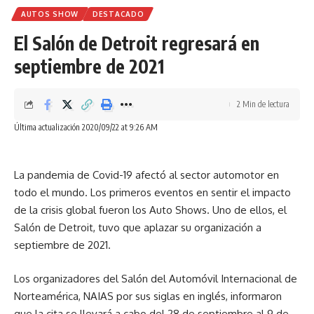
problemas con su Yamaha no le han permitido materializar
AUTOS SHOW
DESTACADO
sus victorias.
El Salón de Detroit regresará en
septiembre de 2021
Todavía faltan 7 carreras para el final de la temporada y
2 Min de lectura
nada está dicho. Sin duda, la edición 2020 de MotoGP será
Última actualización 2020/09/22 at 9:26 AM
recordada por la crisis mundial, pero sobre todo por la lucha
por el título, sin un Marc Márquez que lidere la tabla.
La pandemia de Covid-19 afectó al sector automotor en
todo el mundo. Los primeros eventos en sentir el impacto
Facebook
de la crisis global fueron los Auto Shows. Uno de ellos, el
Salón de Detroit, tuvo que aplazar su organización a
septiembre de 2021.
¿Qué opinas?
Los organizadores del Salón del Automóvil Internacional de
Norteamérica, NAIAS por sus siglas en inglés, informaron
Love
Sad
Happy
Sleepy
que la cita se llevará a cabo del 28 de septiembre al 9 de