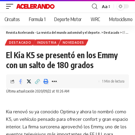
Aa
Cambiar
tamaño
Circuitos
Formula 1
Deporte Motor
WRC
Motociclismo
de
fuente
Revista Acelerando - La revista del mundo automóvil y el deporte.
>
Destacado
>
El Kia K5 se presentó en los Emmy con un salto de 180 grados
DESTACADO
INDUSTRIA
NOVEDADES
El Kia K5 se presentó en los Emmy
con un salto de 180 grados
1 Min de lectura
Última actualización 2020/09/22 at 10:26 AM
Kia renovó su ya conocido Optima y ahora lo nombró como
K5, un vehículo pensado para ofrecer confort y gran espacio
interior. La firma surcorena aprovechó los Emmy, uno de los
eventos televisivos más importantes de EE UU, para