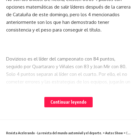
opciones matemáticas de salir líderes después de la carrera
de Cataluña de este domingo, pero los 4 mencionados
anteriormente son los que han demostrado tener
consistencia y el peso para conseguir el título.
Dovizioso es el líder del campeonato con 84 puntos,
seguido por Quartararo y Viñales con 83 y Joan Mir con 80.
Solo 4 puntos separan al líder con el cuarto. Por ello, el no
cometer errores y las estrategias de los equipos, jugarán un
papel fundamental para llegar a lo más alto al final de la
temporada.
Continuar leyendo
Quartararó es el único de los 4 que ha conseguido dos
victorias, aunque Dovizioso ha dejado mejores impresiones
en cuanto a rendimiento. Viñales, por su parte, ha
Revista Acelerando - La revista del mundo automóvil y el deporte.
>
Autos Show
>
El Salón de Detroit regresará en septiembre de 2021
demostrado el mejor desempeño en clasificación, pero los