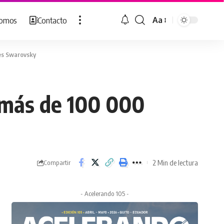
Somos
Contacto
Aa
Cambiar
tamaño
de
les Swarovsky
fuente
r más de 100 000
2 Min de lectura
Compartir
- Acelerando 105 -