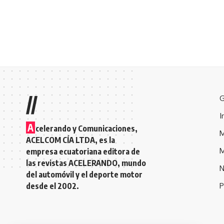
//
G
I
A
celerando y Comunicaciones,
M
ACELCOM CÍA LTDA, es la
M
empresa ecuatoriana editora de
las revistas ACELERANDO, mundo
N
del automóvil y el deporte motor
desde el 2002.
P