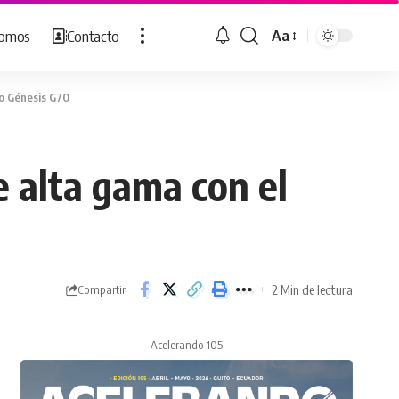
Somos
Contacto
Aa
Cambiar
tamaño
de
vo Génesis G70
fuente
e alta gama con el
2 Min de lectura
Compartir
- Acelerando 105 -