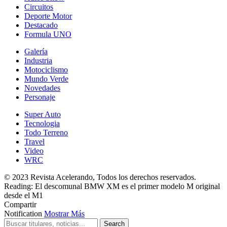
Circuitos
Deporte Motor
Destacado
Formula UNO
Galería
Industria
Motociclismo
Mundo Verde
Novedades
Personaje
Super Auto
Tecnologia
Todo Terreno
Travel
Video
WRC
© 2023 Revista Acelerando, Todos los derechos reservados.
Reading:
El descomunal BMW XM es el primer modelo M original
desde el M1
Compartir
Notification
Mostrar Más