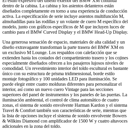
El estilo expresivo del diseño exterior del BMW XM continúa
dentro de la cabina. La cabina y los asientos delanteros están
diseñados completamente en torno a una experiencia de conducción
activa. La especificación de serie incluye asientos multifunción M,
almohadillas para las rodillas y un volante de cuero M específico del
modelo, junto con gráficos específicos de M que incluyen luces de
cambio para el BMW Curved Display y el BMW Head-Up Display.
Una generosa sensación de espacio, materiales de alta calidad y un
diseño extravagante transforman la parte trasera del BMW XM en
un exclusivo M Lounge. Los respaldos con calefacción que se
extienden hasta los costados del compartimiento trasero y los cojines
especialmente diseñados ofrecen a los pasajeros lujosos niveles de
comodidad. Un revestimiento interior del toldo escultural es bastante
único con su estructura de prisma tridimensional, borde estilo
montaje fotográfico y 100 unidades LED para iluminación. Se
puede elegir entre cuatro molduras diferentes para personalizar el
interior, así como un nuevo cuero Vintage para las secciones
superiores del panel de instrumentos y los paneles de las puertas. La
iluminación ambiental, el control de clima automático de cuatro
zonas, el sistema de sonido envolvente Harman Kardon y el sistema
Travel & Comfort también son características de serie, mientras que
la lista de opciones incluye el sistema de sonido envolvente Bowers
& Wilkins Diamond con amplificador de 1500 W y cuatro altavoces
adicionales en la zona del toldo.