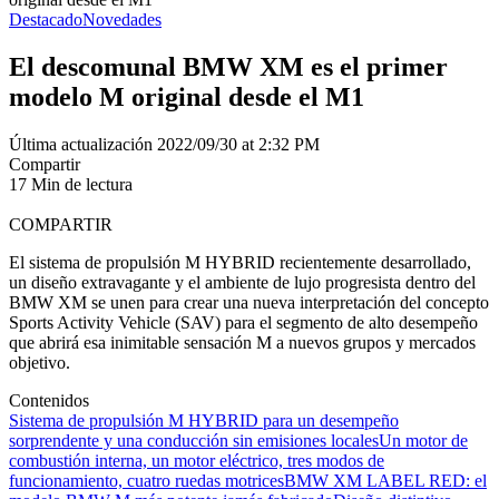
Destacado
Novedades
El descomunal BMW XM es el primer
modelo M original desde el M1
Última actualización 2022/09/30 at 2:32 PM
Compartir
17 Min de lectura
COMPARTIR
El sistema de propulsión M HYBRID recientemente desarrollado,
un diseño extravagante y el ambiente de lujo progresista dentro del
BMW XM se unen para crear una nueva interpretación del concepto
Sports Activity Vehicle (SAV) para el segmento de alto desempeño
que abrirá esa inimitable sensación M a nuevos grupos y mercados
objetivo.
Contenidos
Sistema de propulsión M HYBRID para un desempeño
sorprendente y una conducción sin emisiones locales
Un motor de
combustión interna, un motor eléctrico, tres modos de
funcionamiento, cuatro ruedas motrices
BMW XM LABEL RED: el