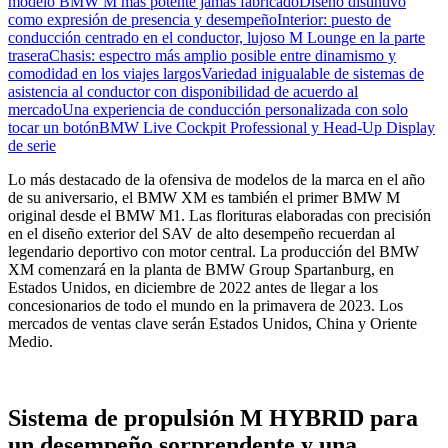
modelo BMW M más potente jamás fabricado
Diseño distintivo
como expresión de presencia y desempeño
Interior: puesto de
conducción centrado en el conductor, lujoso M Lounge en la parte
trasera
Chasis: espectro más amplio posible entre dinamismo y
comodidad en los viajes largos
Variedad inigualable de sistemas de
asistencia al conductor con disponibilidad de acuerdo al
mercado
Una experiencia de conducción personalizada con solo
tocar un botón
BMW Live Cockpit Professional y Head-Up Display
de serie
Lo más destacado de la ofensiva de modelos de la marca en el año
de su aniversario, el BMW XM es también el primer BMW M
original desde el BMW M1. Las florituras elaboradas con precisión
en el diseño exterior del SAV de alto desempeño recuerdan al
legendario deportivo con motor central. La producción del BMW
XM comenzará en la planta de BMW Group Spartanburg, en
Estados Unidos, en diciembre de 2022 antes de llegar a los
concesionarios de todo el mundo en la primavera de 2023. Los
mercados de ventas clave serán Estados Unidos, China y Oriente
Medio.
Sistema de propulsión M HYBRID para
un desempeño sorprendente y una