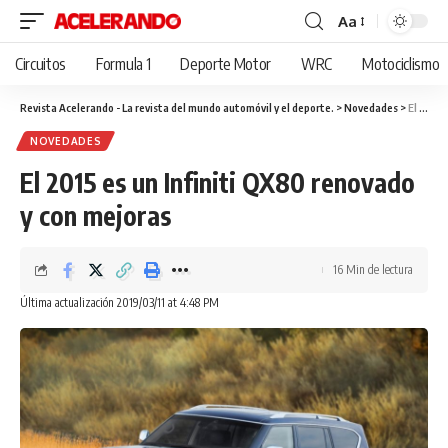
Aa
Cambiar
tamaño
Circuitos
Formula 1
Deporte Motor
WRC
Motociclismo
de
fuente
Revista Acelerando - La revista del mundo automóvil y el deporte.
>
Novedades
>
El 2015 es un Infiniti QX80 renovado y con mejoras
NOVEDADES
El 2015 es un Infiniti QX80 renovado
y con mejoras
16 Min de lectura
Última actualización 2019/03/11 at 4:48 PM