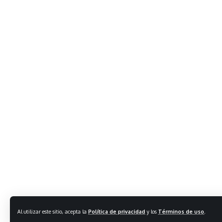
Al utilizar este sitio, acepta la
Política de privacidad
y los
Términos de uso
.