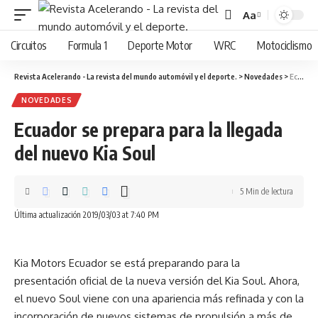
Aa
Cambiar
tamaño
Circuitos
Formula 1
Deporte Motor
WRC
Motociclismo
de
fuente
Revista Acelerando - La revista del mundo automóvil y el deporte.
>
Novedades
>
Ecuador se prepara para la llegada del nuevo Kia Soul
NOVEDADES
Ecuador se prepara para la llegada
del nuevo Kia Soul
5 Min de lectura
Última actualización 2019/03/03 at 7:40 PM
Kia Motors Ecuador se está preparando para la
presentación oficial de la nueva versión del Kia Soul. Ahora,
el nuevo Soul viene con una apariencia más refinada y con la
incorporación de nuevos sistemas de propulsión a más de