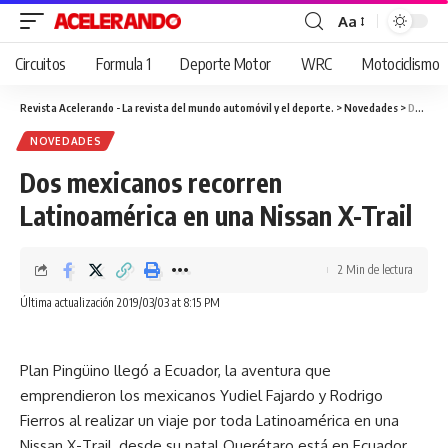
Aa
Cambiar
tamaño
Circuitos
Formula 1
Deporte Motor
WRC
Motociclismo
de
fuente
Revista Acelerando - La revista del mundo automóvil y el deporte.
>
Novedades
>
Dos mexicanos recorren Latinoamérica en una Nissan X-Trail
NOVEDADES
Dos mexicanos recorren
Latinoamérica en una Nissan X-Trail
2 Min de lectura
Última actualización 2019/03/03 at 8:15 PM
Plan Pingüino llegó a Ecuador, la aventura que
emprendieron los mexicanos Yudiel Fajardo y Rodrigo
Fierros al realizar un viaje por toda Latinoamérica en una
Nissan X-Trail, desde su natal Querétaro está en Ecuador.