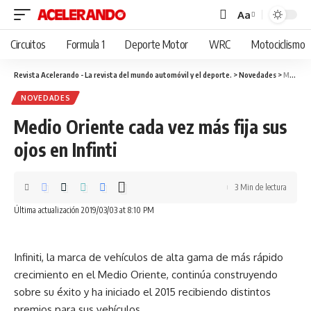
Aa
Cambiar
tamaño
Circuitos
Formula 1
Deporte Motor
WRC
Motociclismo
de
fuente
Revista Acelerando - La revista del mundo automóvil y el deporte.
>
Novedades
>
Medio Oriente cada vez más fija sus ojos en Infinti
NOVEDADES
Medio Oriente cada vez más fija sus
ojos en Infinti
3 Min de lectura
Última actualización 2019/03/03 at 8:10 PM
Infiniti, la marca de vehículos de alta gama de más rápido
crecimiento en el Medio Oriente, continúa construyendo
sobre su éxito y ha iniciado el 2015 recibiendo distintos
premios para sus vehículos.