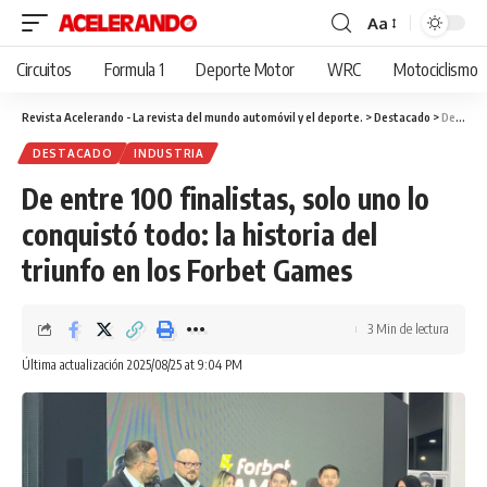
Aa
Cambiar
tamaño
Circuitos
Formula 1
Deporte Motor
WRC
Motociclismo
de
fuente
Revista Acelerando - La revista del mundo automóvil y el deporte.
>
Destacado
>
De entre 100 finalistas, solo uno lo conquistó todo: la historia del triunfo en los Forbet Games
DESTACADO
INDUSTRIA
De entre 100 finalistas, solo uno lo
conquistó todo: la historia del
triunfo en los Forbet Games
3 Min de lectura
Última actualización 2025/08/25 at 9:04 PM