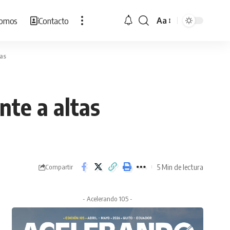
Somos
Contacto
Aa
Cambiar
tamaño
de
ras
fuente
nte a altas
5 Min de lectura
Compartir
- Acelerando 105 -