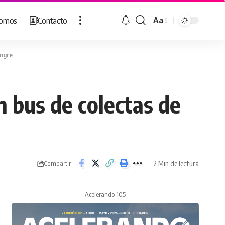
Somos
Contacto
Aa
Cambiar
tamaño
de
angre
fuente
n bus de colectas de
2 Min de lectura
Compartir
- Acelerando 105 -