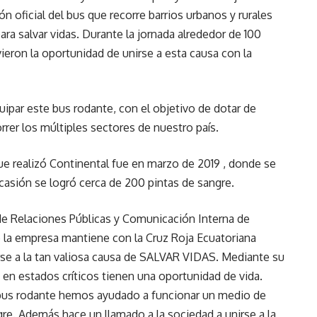
ón oficial del bus que recorre barrios urbanos y rurales
ra salvar vidas. Durante la jornada alrededor de 100
ieron la oportunidad de unirse a esta causa con la
ipar este bus rodante, con el objetivo de dotar de
rer los múltiples sectores de nuestro país.
e realizó Continental fue en marzo de 2019 , donde se
ocasión se logró cerca de 200 pintas de sangre.
de Relaciones Públicas y Comunicación Interna de
e la empresa mantiene con la Cruz Roja Ecuatoriana
rse a la tan valiosa causa de SALVAR VIDAS. Mediante su
en estados críticos tienen una oportunidad de vida.
l bus rodante hemos ayudado a funcionar un medio de
gre. Además hace un llamado a la sociedad a unirse a la