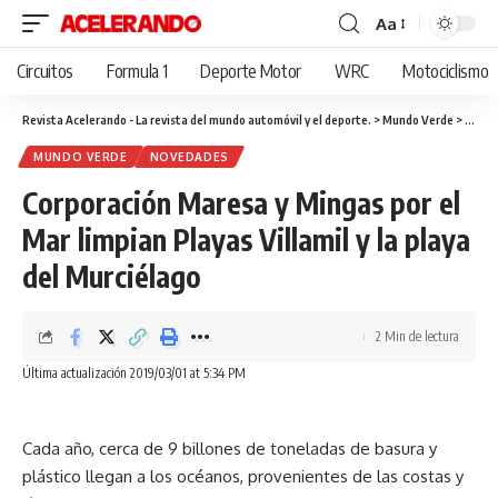
Aa
Cambiar
tamaño
Circuitos
Formula 1
Deporte Motor
WRC
Motociclismo
de
fuente
Revista Acelerando - La revista del mundo automóvil y el deporte.
>
Mundo Verde
>
Corpor
MUNDO VERDE
NOVEDADES
Corporación Maresa y Mingas por el
Mar limpian Playas Villamil y la playa
del Murciélago
2 Min de lectura
Última actualización 2019/03/01 at 5:34 PM
Cada año, cerca de 9 billones de toneladas de basura y
plástico llegan a los océanos, provenientes de las costas y