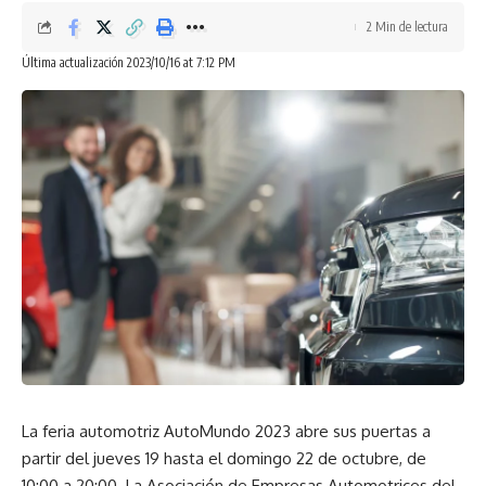
autos, luego ya llegaron las dunas donde mejor me siento y
2 Min de lectura
logramos el primer lugar” mencionó Sebastián en Zagora.
Última actualización 2023/10/16 at 7:12 PM
La dupla sudamericana había conseguido el primer lugar en
La feria automotriz AutoMundo 2023 abre sus puertas a
el mundial de rally raid en Marruecos en su llegada al final
partir del jueves 19 hasta el domingo 22 de octubre, de
del especial el encuentro inesperado con el equipo y
10:00 a 20:00. La Asociación de Empresas Automotrices del