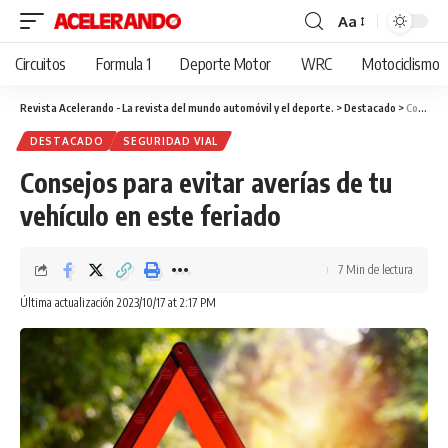
Aa
Cambiar
tamaño
Circuitos
Formula 1
Deporte Motor
WRC
Motociclismo
de
fuente
Revista Acelerando - La revista del mundo automóvil y el deporte.
>
Destacado
>
Consejos para evitar averías de tu vehículo en este feriado
DESTACADO
SEGURIDAD VIAL
Consejos para evitar averías de tu
vehículo en este feriado
7 Min de lectura
Última actualización 2023/10/17 at 2:17 PM