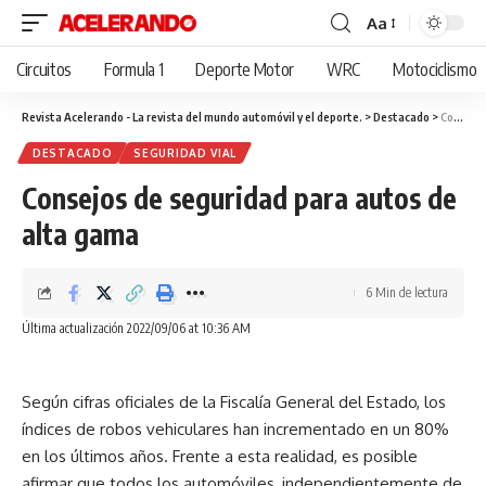
Aa
Cambiar
tamaño
Circuitos
Formula 1
Deporte Motor
WRC
Motociclismo
de
fuente
Revista Acelerando - La revista del mundo automóvil y el deporte.
>
Destacado
>
Consejos de seguridad para autos de alta gama
DESTACADO
SEGURIDAD VIAL
Consejos de seguridad para autos de
alta gama
6 Min de lectura
Última actualización 2022/09/06 at 10:36 AM
Según cifras oficiales de la Fiscalía General del Estado, los
índices de robos vehiculares han incrementado en un 80%
en los últimos años. Frente a esta realidad, es posible
afirmar que todos los automóviles, independientemente de