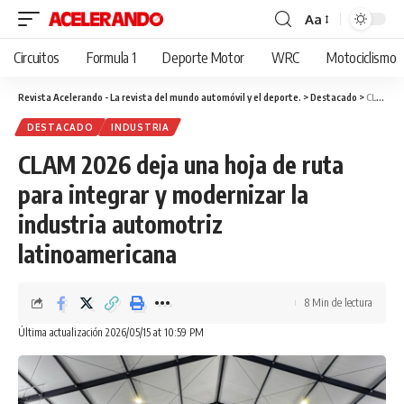
Aa
Cambiar
tamaño
Circuitos
Formula 1
Deporte Motor
WRC
Motociclismo
de
fuente
Revista Acelerando - La revista del mundo automóvil y el deporte.
>
Destacado
>
CLAM 2026 deja una hoja de ruta para integrar y modernizar la industria automotriz latinoamericana
DESTACADO
INDUSTRIA
CLAM 2026 deja una hoja de ruta
para integrar y modernizar la
industria automotriz
latinoamericana
8 Min de lectura
Última actualización 2026/05/15 at 10:59 PM