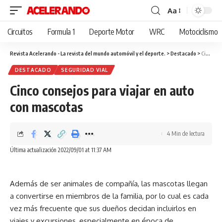
Aa
Cambiar
tamaño
Circuitos
Formula 1
Deporte Motor
WRC
Motociclismo
de
fuente
Revista Acelerando - La revista del mundo automóvil y el deporte.
>
Destacado
>
Cinco consejos para viajar en auto con mascotas
DESTACADO
SEGURIDAD VIAL
Cinco consejos para viajar en auto
con mascotas
4 Min de lectura
Última actualización 2022/09/01 at 11:37 AM
Además de ser animales de compañía, las mascotas llegan
a convertirse en miembros de la familia, por lo cual es cada
vez más frecuente que sus dueños decidan incluirlos en
viajes y excursiones, especialmente en época de