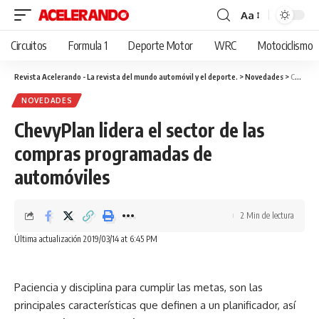
Aa
Cambiar
tamaño
Circuitos
Formula 1
Deporte Motor
WRC
Motociclismo
de
fuente
Revista Acelerando - La revista del mundo automóvil y el deporte.
>
Novedades
>
ChevyPlan lidera el sector de las compras programadas de automóviles
NOVEDADES
ChevyPlan lidera el sector de las
compras programadas de
automóviles
2 Min de lectura
Última actualización 2019/03/14 at 6:45 PM
Paciencia y disciplina para cumplir las metas, son las
principales características que definen a un planificador, así