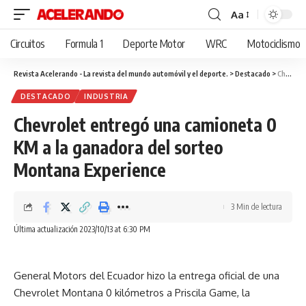
Aa
Cambiar
tamaño
Circuitos
Formula 1
Deporte Motor
WRC
Motociclismo
de
fuente
Revista Acelerando - La revista del mundo automóvil y el deporte.
>
Destacado
>
Chevrolet entregó una camioneta 0 KM a la ganadora del sorteo Montana Experience
DESTACADO
INDUSTRIA
Chevrolet entregó una camioneta 0
KM a la ganadora del sorteo
Montana Experience
3 Min de lectura
Última actualización 2023/10/13 at 6:30 PM
General Motors del Ecuador hizo la entrega oficial de una
Chevrolet Montana 0 kilómetros a Priscila Game, la