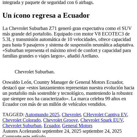
integrada y paquete de seguridad con 6 airbags.
Un ícono regresa a Ecuador
La Chevrolet Suburban Z71 generó gran expectativa como el SUV
más grande del portafolio. Equipado con motor V8 ECOTEC3 de
5.3L y transmisión automática de 10 velocidades, ofrece capacidad
para hasta 9 pasajeros y sistema de suspensión neumática adaptativa.
«Suburban representa el máximo nivel de confort y capacidad para
familias grandes o viajes largos», añadió Arellano.
Chevrolet Suburban.
Oswaldo León, Country Manager de General Motors Ecuador,
destacó que «estos lanzamientos representan nuestra evolución hacia
un portafolio más sostenible y tecnológico, manteniendo la robustez
que siempre nos ha caracterizado». La marca celebra 99 años en
Ecuador con más de un millón de vehículos vendidos.
TAGGED:
Automundo 2025
,
Chevrolet
,
CHevrolet Captiva EV
,
Chevrolet Colorado
,
Chevrolet Groove
,
Chevrolet Spark EUV
,
Chevrolet Suburban
,
Ecuador
,
General Motors
Autores Acelerando
septiembre 24, 2025
septiembre 24, 2025
Comparte este artículo