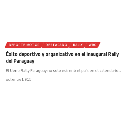
DEPORTE MOTOR
DESTACADO
RALLY
WRC
Éxito deportivo y organizativo en el inaugural Rally
del Paraguay
El Ueno Rally Paraguay no solo estrenó el país en el calendario
…
septiembre 1, 2025