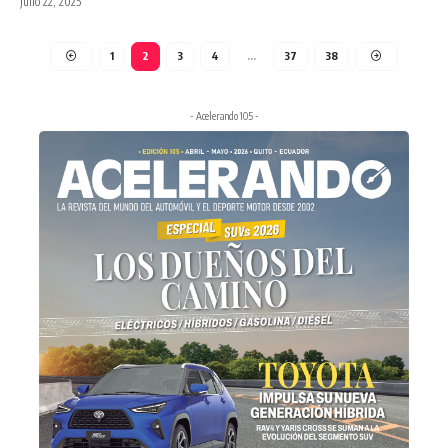
julio 22, 2025
1
2
3
4
…
37
38
- Acelerando 105 -