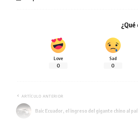
¿Qué 
Love
Sad
0
0
ARTÍCULO ANTERIOR
Baic Ecuador, el ingreso del gigante chino al paí