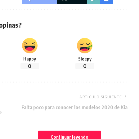
opinas?
Happy
Sleepy
0
0
ARTÍCULO SIGUIENTE
Falta poco para conocer los modelos 2020 de Kia
s
Continuar leyendo