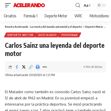
Aa
Cambiar
tamaño
Circuitos
Formula 1
Deporte Motor
WRC
Motociclismo
de
fuente
Revista Acelerando - La revista del mundo automóvil y el deporte.
>
Deporte Motor
>
Carl
DEPORTE MOTOR
DESTACADO
PERSONAJE
Carlos Sainz una leyenda del deporte
motor
4 Min de lectura
Última actualización 2020/01/20 at 2:23 PM
El Matador como también es conocido Carlos Sainz, nació el
12 de abril de 1962 en Madrid. En su juventud empezó a
interesarse por la práctica deportiva. Se inició practicando
el esquí, luego a los 7 años practicó tenis y también practicó