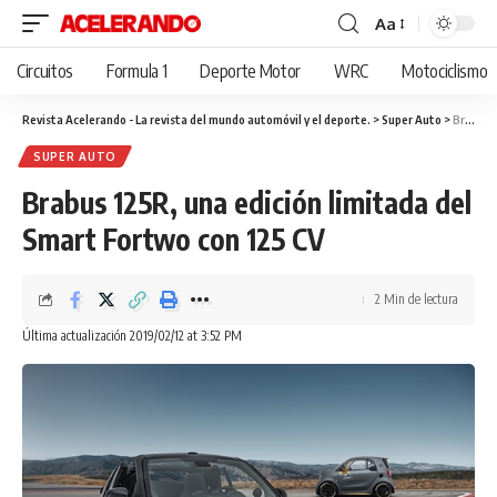
Aa
Cambiar
tamaño
Circuitos
Formula 1
Deporte Motor
WRC
Motociclismo
de
fuente
Revista Acelerando - La revista del mundo automóvil y el deporte.
>
Super Auto
>
Brabus 125R, una edición limitada del Smart Fortwo con 125 CV
SUPER AUTO
Brabus 125R, una edición limitada del
Smart Fortwo con 125 CV
2 Min de lectura
Última actualización 2019/02/12 at 3:52 PM