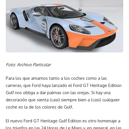
El coche presenta unas novedosas llantas de aleación de 20
pulgadas con acabado diamante, las cuales son una nueva
interpretación de las tradicionales equipadas en los Ferrari
de motor central con carrocería berlinetta, presentando un
diseño de 10 radios en forma de estrella. También están
disponibles, de manera opcional, otras fabricadas en fibra
Foto: Archivo Particular
de carbono de una pieza que ofrecen un 20% reducción de
peso sobre las de aleación forjadas de serie.
Para los que amamos tanto a los coches como a las
carreras, que Ford haya lanzado el Ford GT Heritage Edition
La filosofía que impuso una elección inflexible
Gulf nos obliga a dar palmas con las orejas. Si hay una
de materiales para la carrocería también se revisa en las
decoración que sienta (casi) siempre bien a (casi) cualquier
soluciones interiores, con el peso que se ahorra mediante el
coche es la de los colores de Gulf.
uso de componentes livianos y ligeros. Además del uso
generoso de fibra de carbono y Alcantara, las alfombrillas
El nuevo Ford GT Heritage Gulf Edition es otro homenaje a
han sido reemplazadas por unas planchas de aluminio con
los triunfos en las 24 Horas de Le Mans y, en general, en las