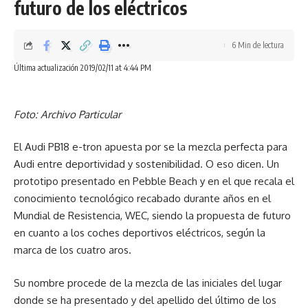
Fuente: www.caranddriver.es
futuro de los eléctricos
En los Ford GT Gulf de 2019 se mostrará el número 9 en el
6 Min de lectura
Facebook
capó y las puertas, así como una imagen sombreada en los
Última actualización 2019/02/11 at 4:44 PM
paneles de las puertas. En los de 2020, lucirán el número 6,
ya que rendirá homenaje al mismo automóvil que ganó la
¿Qué opinas?
madre de todas las carreras en 1969 pero con un número
Foto: Archivo Particular
diferente al de 1968. El chasis original es uno de los pocos
vehículos que han logrado repitir victoria en Le Mans en
El Audi PB18 e-tron apuesta por se la mezcla perfecta para
Love
Sad
Happy
Sleepy
diferentes ediciones.
Audi entre deportividad y sostenibilidad. O eso dicen. Un
0
0
0
0
prototipo presentado en Pebble Beach y en el que recala el
Además, este coche resulta más especial aún que cualquier
conocimiento tecnológico recabado durante años en el
otro Ford GT gracias a unas exclusivas llantas de 20
Mundial de Resistencia, WEC, siendo la propuesta de futuro
pulgadas fabricadas en aluminio forjado que dejan entrever
en cuanto a los coches deportivos eléctricos, según la
Dejar un comentario
unas enormes pinzas de freno en el naranja Gulf además de
marca de los cuatro aros.
unas cuestionables carcasas plateadas de los retrovisores.
Su nombre procede de la mezcla de las iniciales del lugar
El habitáculo del Ford GT Heritage Edition Gulf rezuma lujo
donde se ha presentado y del apellido del último de los